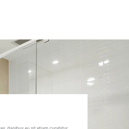
s, dapibus eu sit etiam curabitur