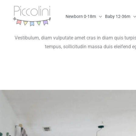
Skip
to
Newborn 0-18m
Baby 12-36m
content
Rooms
Vestibulum, diam vulputate amet cras in diam quis turpis c
tempus, sollicitudin massa duis eleifend eg