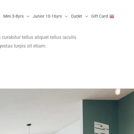
Mini 3-8yrs
Junior 10-16yrs
Outlet
Gift Card
urabitur tellus aliquet tellus iaculis
estas turpis sit etiam.