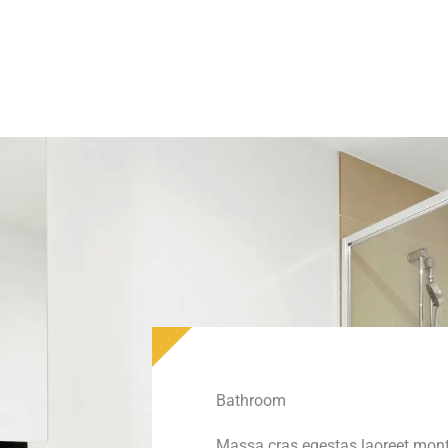
Bathroom
Massa cras egestas laoreet monte